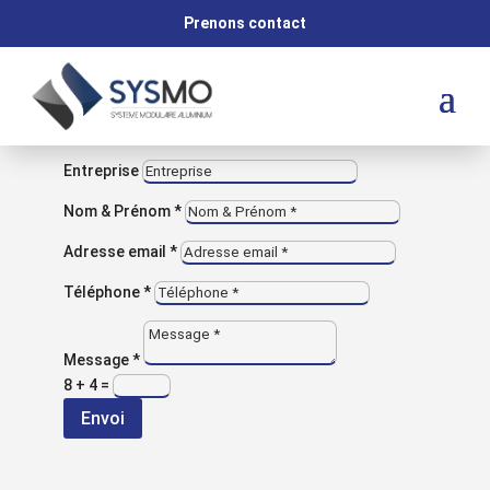
M
Prenons contact
VOUS AVEZ UNE QUESTION ?
Contactez-nous
Entreprise
Nom & Prénom *
Nos
Adresse email *
Téléphone *
réalisations
Message *
8 + 4
=
Envoi