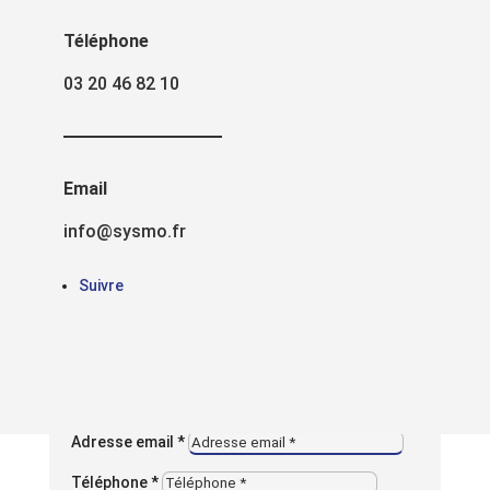

Localisation
Téléphone
25 Rue des Forts, 59960 Neuville-en-Ferrain
03 20 46 82 10

Email
info@sysmo.fr
Email

Téléphone
info@sysmo.fr
03 20 46 82 10
Suivre
Entreprise
Nom & Prénom *
Adresse email *
Téléphone *