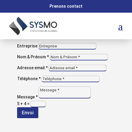
M
Prenons contact
VOUS AVEZ UNE QUESTION ?
Contactez-nous
Entreprise
Nom & Prénom *
NOUS CONTACTER
Adresse email *
Contact
Téléphone *
Message *
5 + 4
=
Envoi