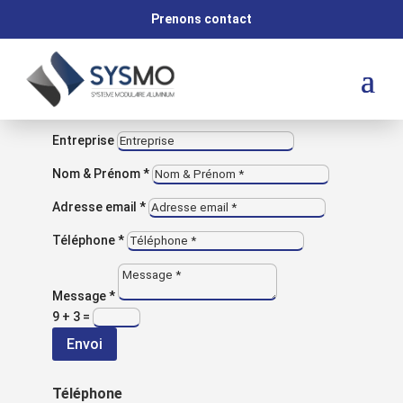
M
Prenons contact
VOUS AVEZ UNE QUESTION ?
Contactez-nous
Entreprise
SYSMO
Structures modulaires en
Nom & Prénom *
aluminium sur mesure
Adresse email *
Téléphone *
Nous contacter
Message *
9 + 3
=
Envoi
Téléphone