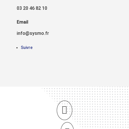
03 20 46 82 10
Email
info@sysmo.fr
Suivre

À propos de

Services &

Réalisations
nous
solutions
Nos
réalisations
Qui sommes-
Nos services
nous
