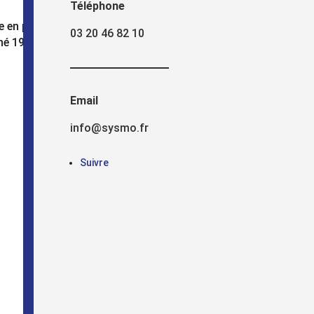
Téléphone
e en profilés aluminium 45/45, roulettes à
03 20 46 82 10
iné 19mm.
Email
info@sysmo.fr
Suivre