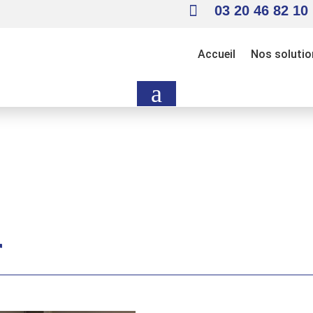

03 20 46 82 10
Accueil
Nos solutio
a
r