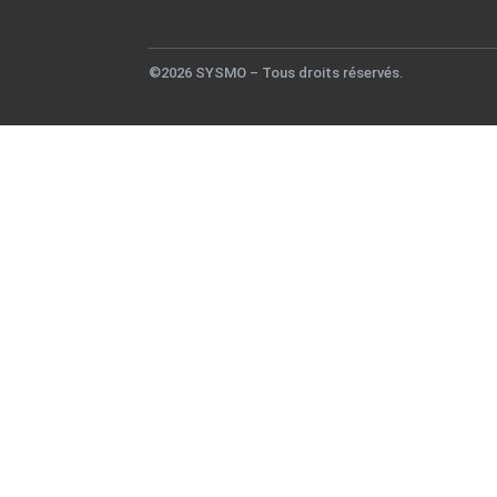
©2026 SYSMO – Tous droits réservés.
Télécharger notre catal
Remplissez ce formulaire pour télécharger notre cat
Nom & Prénom*
Name
Email*
Email