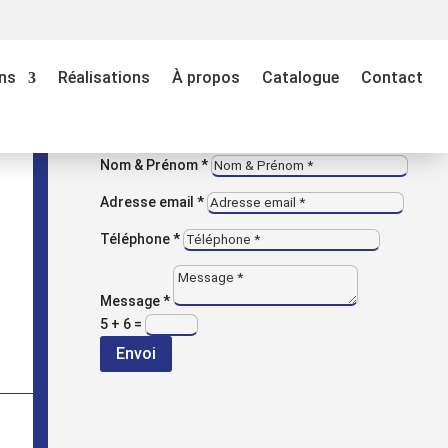
M
VOUS AVEZ UNE QUESTION ?
ns
Réalisations
À propos
Catalogue
Contact
Contactez-nous
Entreprise
Nom & Prénom *
Adresse email *
Téléphone *
Message *
5 + 6
=
Envoi