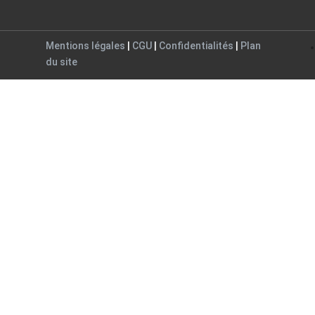
Mentions légales
|
CGU
|
Confidentialités
|
Plan
du site
Close
this
module
ogue
alogue.