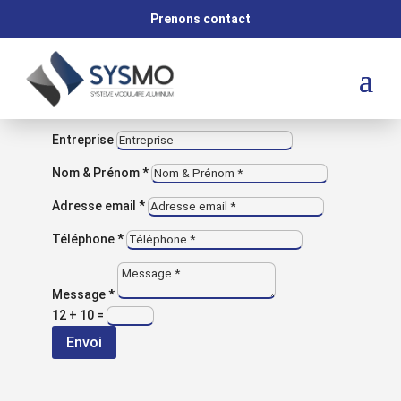
M
Prenons contact
VOUS AVEZ UNE QUESTION ?
Contactez-nous
Entreprise
Nom & Prénom *
Notre
Adresse email *
Téléphone *
catalogue
Message *
12 + 10
=
Envoi