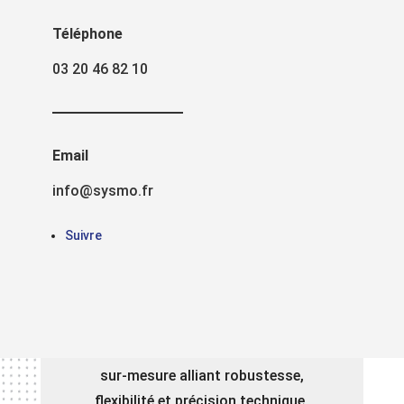
Téléphone
03 20 46 82 10
Télécharger
notre
Email
catalogue
info@sysmo.fr
Suivre
Découvrez l’intégralité de notre
savoir-faire à travers notre
catalogue. Spécialiste des
structures en aluminium modulaire,
SYSMO vous propose des solutions
sur-mesure alliant robustesse,
flexibilité et précision technique.