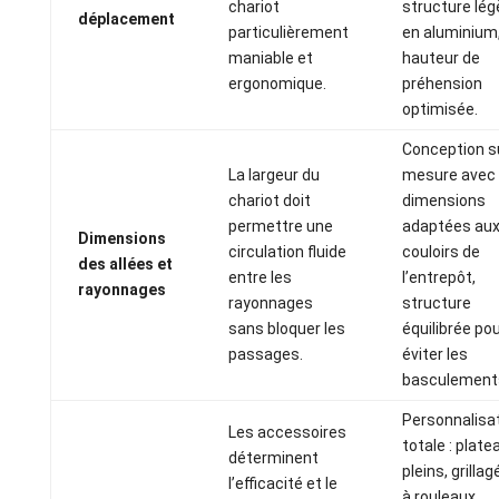
chariot
structure lég
déplacement
particulièrement
en aluminium
maniable et
hauteur de
ergonomique.
préhension
optimisée.
Conception s
La largeur du
mesure avec
chariot doit
dimensions
permettre une
adaptées au
Dimensions
circulation fluide
couloirs de
des allées et
entre les
l’entrepôt,
rayonnages
rayonnages
structure
sans bloquer les
équilibrée po
passages.
éviter les
basculement
Personnalisa
Les accessoires
totale : plate
déterminent
pleins, grilla
l’efficacité et le
à rouleaux,