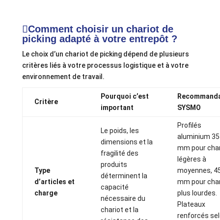
Comment choisir un chariot de
picking adapté à votre entrepôt ?
Le choix d’un chariot de picking dépend de plusieurs
critères liés à votre processus logistique et à votre
environnement de travail.
Pourquoi c’est
Recommanda
Critère
important
SYSMO
Profilés
Le poids, les
aluminium 35
dimensions et la
mm pour cha
fragilité des
légères à
produits
Type
moyennes, 4
déterminent la
d’articles et
mm pour cha
capacité
charge
plus lourdes.
nécessaire du
Plateaux
chariot et la
renforcés sel