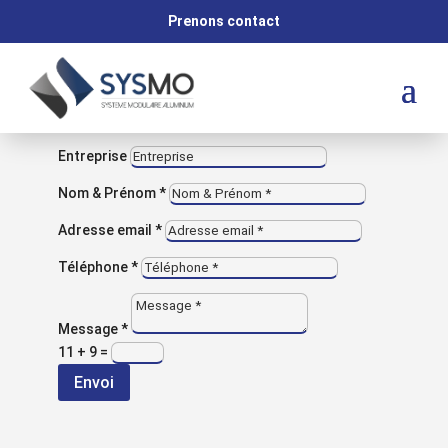
M
Prenons contact
VOUS AVEZ UNE QUESTION ?
Contactez-nous
Entreprise
Nom & Prénom *
Chariot de
Adresse email *
Téléphone *
picking
Message *
11 + 9
=
Envoi