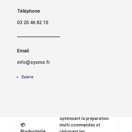
Téléphone
03 20 46 82 10
CHARIOT DE PICKING SYSMO
Chariot de picking
sur mesure :
Email
Optimisez votre
info@sysmo.fr
préparation de
Suivre
commandes
Les 4 points clés de nos chariots de picking
:
Chariot multi-niveaux
optimisant la préparation
📦
multi-commandes et
Productivité
réduisant les