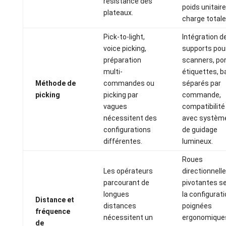
résistance des
poids unitaire
plateaux.
charge totale
Pick-to-light,
Intégration d
voice picking,
supports pou
préparation
scanners, por
multi-
étiquettes, b
Méthode de
commandes ou
séparés par
picking
picking par
commande,
vagues
compatibilité
nécessitent des
avec systèm
configurations
de guidage
différentes.
lumineux.
Roues
Les opérateurs
directionnell
parcourant de
pivotantes s
longues
la configurati
Distance et
distances
poignées
fréquence
nécessitent un
ergonomique
de