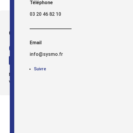
Téléphone
03 20 46 82 10
UNE QUESTION ?
Contactez-nous
Email
03 20 46 82 10
info@sysmo.fr
Nous contacter
Suivre
Nous sommes disponibles du lundi au
vendredi 9h-12h | 14h-18h.