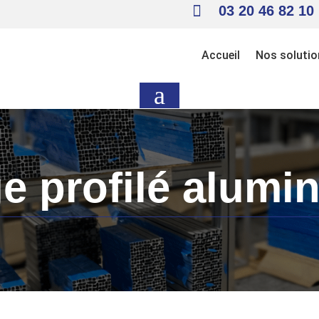

03 20 46 82 10
Accueil
Nos solutio
a
 profilé alumi