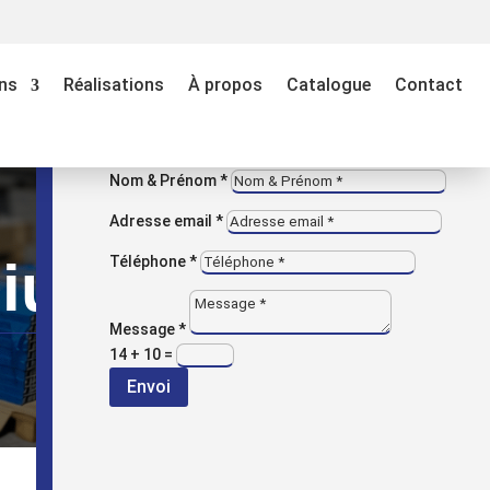
M
VOUS AVEZ UNE QUESTION ?
ns
Réalisations
À propos
Catalogue
Contact
Contactez-nous
Entreprise
Nom & Prénom *
Adresse email *
nium
Téléphone *
Message *
14 + 10
=
Envoi