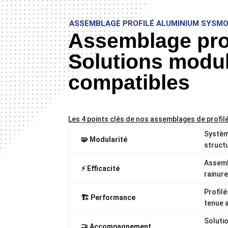
ASSEMBLAGE PROFILÉ ALUMINIUM SYSM
Assemblage prof
Solutions modul
compatibles
Les 4 points clés de nos assemblages de profil
Systèm
🧩 Modularité
struct
Assemb
⚡ Efficacité
rainure
Profilé
🏗️ Performance
tenue a
Soluti
🤝 Accompagnement