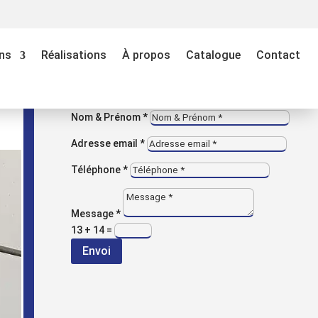
M
VOUS AVEZ UNE QUESTION ?
ns
Réalisations
À propos
Catalogue
Contact
Contactez-nous
Entreprise
Nom & Prénom *
Adresse email *
Rechercher
Téléphone *
Recent
Message *
13 + 14
=
Posts
Envoi
x
Categorie