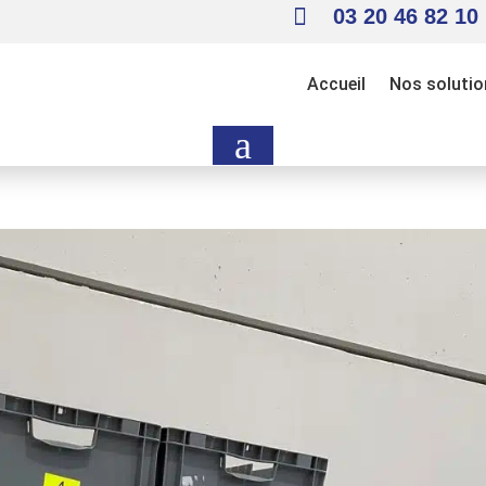

03 20 46 82 10
Accueil
Nos solutio
a