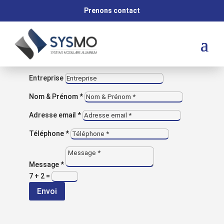
M
Prenons contact
VOUS AVEZ UNE QUESTION ?
Contactez-nous
Entreprise
Nom & Prénom *
Adresse email *
Retour aux réalisations
Téléphone *
NOS RÉALISATIONS
Station de
Message *
7 + 2
=
picking
Envoi