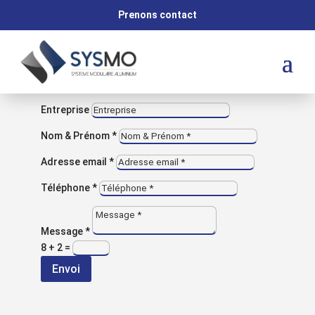
M
Prenons contact
VOUS AVEZ UNE QUESTION ?
Contactez-nous
Entreprise
Nom & Prénom *
Adresse email *
Retour aux réalisations
Téléphone *
NOS RÉALISATIONS
Buffet
Message *
8 + 2
=
modulaire
Envoi