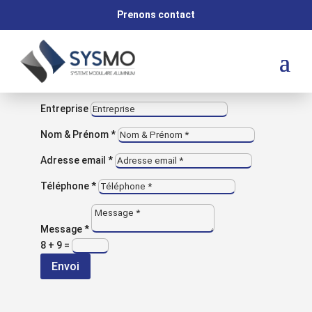
M
Prenons contact
VOUS AVEZ UNE QUESTION ?
Contactez-nous
Entreprise
Nom & Prénom *
Adresse email *
Retour aux réalisations
Téléphone *
NOS RÉALISATIONS
Toboggan
Message *
8 + 9
=
convoyeur
Envoi