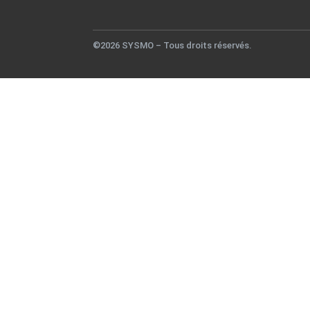
©2026 SYSMO – Tous droits réservés.
Télécharger notre catal
Remplissez ce formulaire pour télécharger notre cat
Nom & Prénom*
Name
Email*
Email