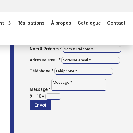
M
VOUS AVEZ UNE QUESTION ?
ns
Réalisations
À propos
Catalogue
Contact
Contactez-nous
Entreprise
Nom & Prénom *
Adresse email *
Téléphone *
Message *
9 + 10
=
Envoi