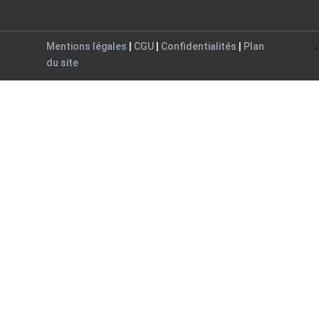
Mentions légales
|
CGU
|
Confidentialités
|
Plan
du site
Close
this
module
ogue
alogue.