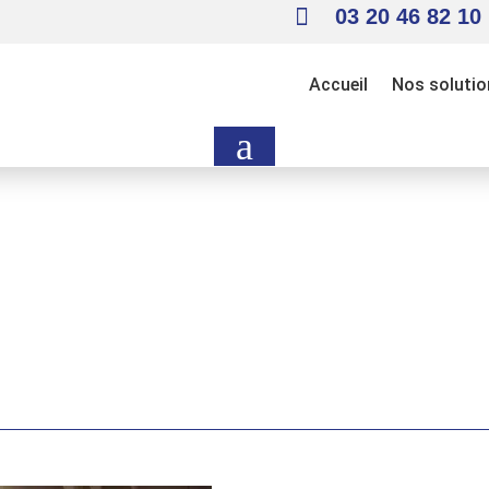

03 20 46 82 10
Accueil
Nos solutio
a