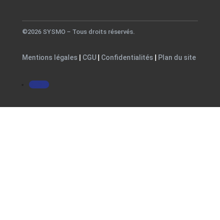
©2026 SYSMO – Tous droits réservés.
Mentions légales
|
CGU
|
Confidentialités
|
Plan du site
Suivre
Close
this
modul