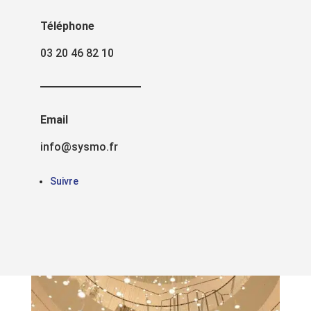
galerie
Téléphone
commerciale
03 20 46 82 10
Email
info@sysmo.fr
Suivre