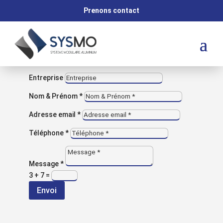
M
Prenons contact
VOUS AVEZ UNE QUESTION ?
Contactez-nous
Entreprise
Nom & Prénom *
Adresse email *
Retour aux réalisations
Téléphone *
NOS RÉALISATIONS
Châssis pour
Message *
3 + 7
=
panneaux
Envoi
photovoltaïque