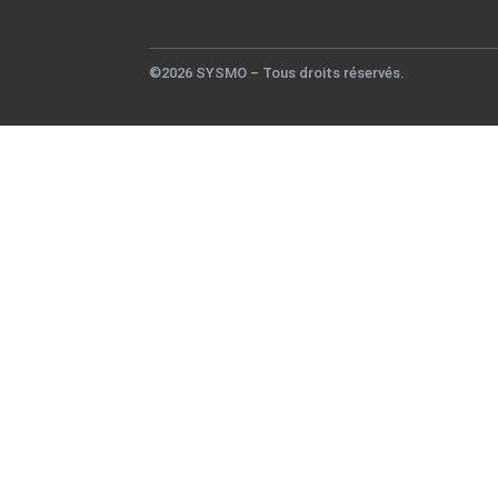
©2026 SYSMO – Tous droits réservés.
Télécharger notre catal
Remplissez ce formulaire pour télécharger notre cat
Nom & Prénom*
Name
Email*
Email