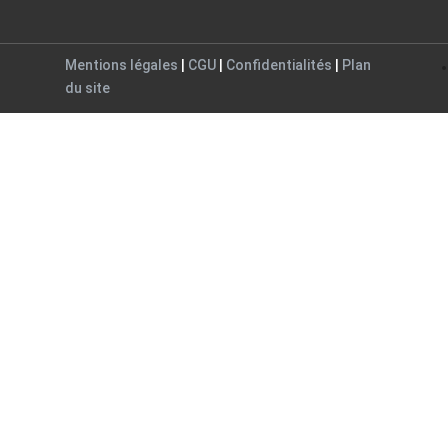
Mentions légales
|
CGU
|
Confidentialités
|
Plan
du site
Close
this
module
ogue
alogue.