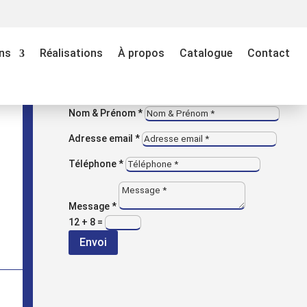
M
VOUS AVEZ UNE QUESTION ?
ns
Réalisations
À propos
Catalogue
Contact
Contactez-nous
Entreprise
Nom & Prénom *
Adresse email *
Téléphone *
Message *
12 + 8
=
Envoi