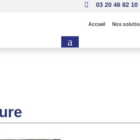

03 20 46 82 10
Accueil
Nos solutio
a
ure