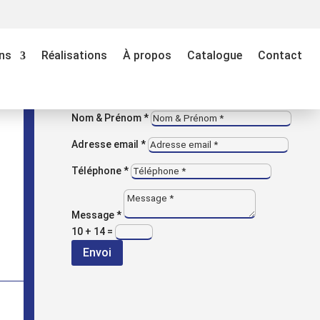
M
VOUS AVEZ UNE QUESTION ?
ns
Réalisations
À propos
Catalogue
Contact
Contactez-nous
Entreprise
Nom & Prénom *
Adresse email *
Téléphone *
Message *
10 + 14
=
Envoi