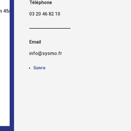
Téléphone
m 45/45 – roulettes à frein.
03 20 46 82 10
Email
info@sysmo.fr
Suivre