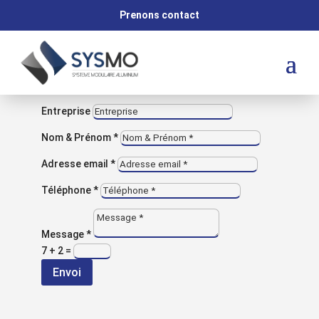
M
Prenons contact
VOUS AVEZ UNE QUESTION ?
Contactez-nous
Entreprise
Nom & Prénom *
Adresse email *
Retour aux réalisations
Téléphone *
NOS RÉALISATIONS
Bureau sur
Message *
7 + 2
=
mesure
Envoi
réglable